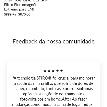
Filtro Eletromagnético
Extremo para EMF
Preço
Preço
$999.95
$870.00
normal
promocional
Feedback da nossa comunidade
★★★★★
“A tecnologia SPIRO® foi crucial para melhorar
a saúde da minha filha, que sofria de dores de
cabeça, zumbido, tonturas e outros sintomas
após a instalação de equipamentos
fotovoltaicos em home.After Ao fazer
mudanças como mudar a cama de lugar, reduzir