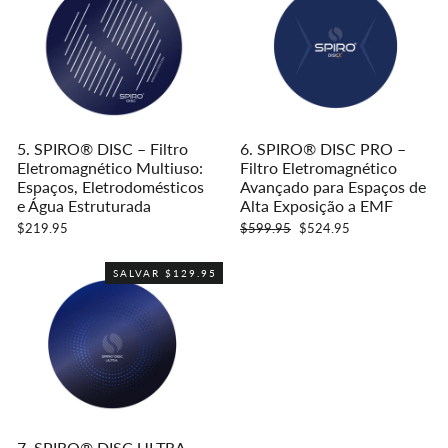
5. SPIRO® DISC – Filtro
6. SPIRO® DISC PRO –
Eletromagnético Multiuso:
Filtro Eletromagnético
Espaços, Eletrodomésticos
Avançado para Espaços de
e Água Estruturada
Alta Exposição a EMF
Preço
Preço
$219.95
$599.95
$524.95
normal
promocional
SALVAR $129.95
7. SPIRO® DISC ULTRA –