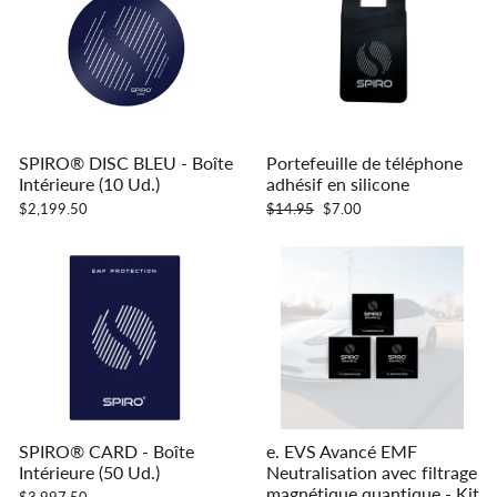
SPIRO® DISC BLEU - Boîte
Portefeuille de téléphone
Intérieure (10 Ud.)
adhésif en silicone
Prix
Prix
$2,199.50
$14.95
$7.00
régulier
réduit
SPIRO® CARD
- Boîte
e. EVS Avancé EMF
Intérieure (50 Ud.)
Neutralisation avec filtrage
magnétique quantique - Kit