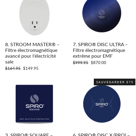
8. STROOM MASTER® –
7. SPIRO® DISC ULTRA –
Filtre électromagnétique
Filtre électromagnétique
avancé pour l'électricité
extrême pour EMF
sale
Prix
Prix
$999.95
$870.00
régulier
réduit
Prix
Prix
$164.95
$149.95
régulier
réduit
SAUVEGARDER $75
3. SPIRO® SQUARE –
6. SPIRO® DISC X (PRO) –