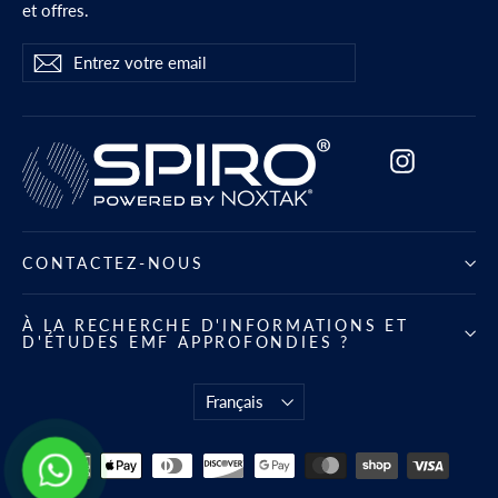
et offres.
Entrez
S'abonner
S'abonner
votre
email
Instagram
CONTACTEZ-NOUS
À LA RECHERCHE D'INFORMATIONS ET
D'ÉTUDES EMF APPROFONDIES ?
Langue
Français