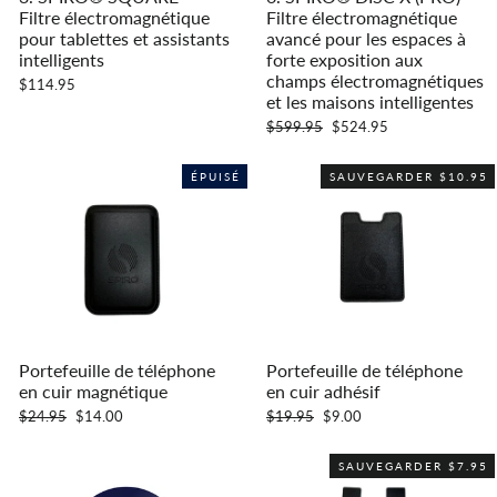
Filtre électromagnétique
Filtre électromagnétique
pour tablettes et assistants
avancé pour les espaces à
intelligents
forte exposition aux
champs électromagnétiques
$114.95
et les maisons intelligentes
Prix
Prix
$599.95
$524.95
régulier
réduit
ÉPUISÉ
SAUVEGARDER $10.95
Portefeuille de téléphone
Portefeuille de téléphone
en cuir magnétique
en cuir adhésif
Prix
Prix
Prix
Prix
$24.95
$14.00
$19.95
$9.00
régulier
réduit
régulier
réduit
SAUVEGARDER $7.95