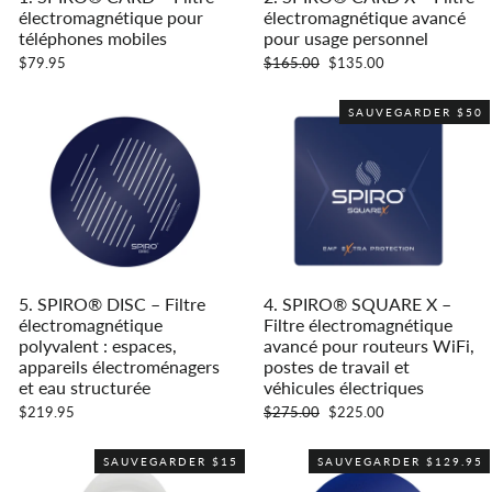
électromagnétique pour
électromagnétique avancé
téléphones mobiles
pour usage personnel
Prix
Prix
$79.95
$165.00
$135.00
régulier
réduit
SAUVEGARDER $50
5. SPIRO® DISC – Filtre
4. SPIRO® SQUARE X –
électromagnétique
Filtre électromagnétique
polyvalent : espaces,
avancé pour routeurs WiFi,
appareils électroménagers
postes de travail et
et eau structurée
véhicules électriques
Prix
Prix
$219.95
$275.00
$225.00
régulier
réduit
SAUVEGARDER $15
SAUVEGARDER $129.95