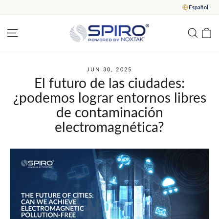
Saltar
Español
al
contenido
C
Navegación del sitio
Busc
JUN 30, 2025
El futuro de las ciudades:
¿podemos lograr entornos libres
de contaminación
electromagnética?