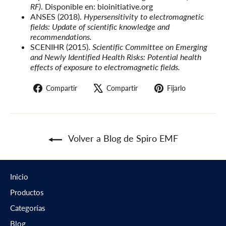
RF)
. Disponible en: bioinitiative.org
ANSES (2018).
Hypersensitivity to electromagnetic
fields: Update of scientific knowledge and
recommendations.
SCENIHR (2015).
Scientific Committee on Emerging
and Newly Identified Health Risks: Potential health
effects of exposure to electromagnetic fields.
Compartir
Tuitear
Pin
Compartir
Compartir
Fijarlo
en
en
en
Facebook
X
Pinterest
Volver a Blog de Spiro EMF
Inicio
Productos
Categorías
Blog