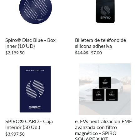
Spiro® Disc Blue - Box
Billetera de teléfono de
Inner (10 UD)
silicona adhesiva
Precio
Precio
$2,199.50
$14.95
$7.00
habitual
de
oferta
SPIRO® CARD
- Caja
e. EVs neutralización EMF
Interior (50 Ud.)
avanzada con filtro
magnético - SPIRO
$3,997.50
SQUARE X KIT