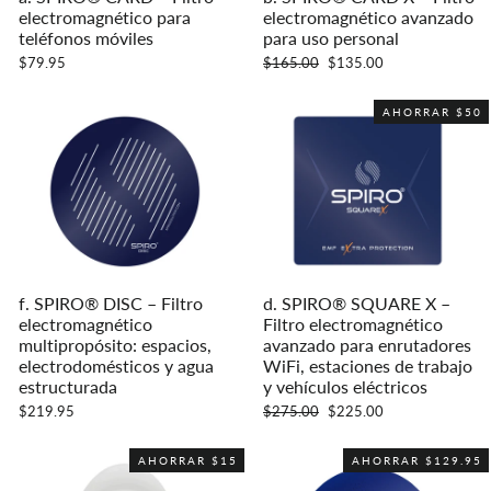
electromagnético para
electromagnético avanzado
teléfonos móviles
para uso personal
Precio
Precio
$79.95
$165.00
$135.00
habitual
de
oferta
AHORRAR $50
f. SPIRO® DISC – Filtro
d. SPIRO® SQUARE X –
electromagnético
Filtro electromagnético
multipropósito: espacios,
avanzado para enrutadores
electrodomésticos y agua
WiFi, estaciones de trabajo
estructurada
y vehículos eléctricos
Precio
Precio
$219.95
$275.00
$225.00
habitual
de
oferta
AHORRAR $15
AHORRAR $129.95