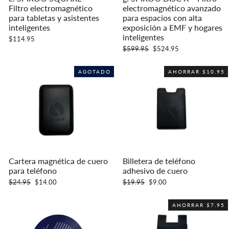
Filtro electromagnético
electromagnético avanzado
para tabletas y asistentes
para espacios con alta
inteligentes
exposición a EMF y hogares
inteligentes
$114.95
Precio
Precio
$599.95
$524.95
habitual
de
oferta
AGOTADO
AHORRAR $10.95
Cartera magnética de cuero
Billetera de teléfono
para teléfono
adhesivo de cuero
Precio
Precio
Precio
Precio
$24.95
$14.00
$19.95
$9.00
habitual
de
habitual
de
oferta
oferta
AHORRAR $7.95