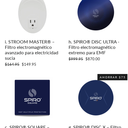
i. STROOM MASTER® –
h. SPIRO® DISC ULTRA -
Filtro electromagnético
Filtro electromagnético
avanzado para electricidad
extremo para EMF
sucia
Precio
Precio
$999.95
$870.00
habitual
de
Precio
Precio
$164.95
$149.95
oferta
habitual
de
oferta
AHORRAR $75
c. SPIRO® SQUARE –
g. SPIRO® DISC X – Filtro